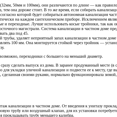
 (32мм, 50мм и 100мм), они различаются по длине — как правило
 тем она дороже стоит. В то же время, если собирать канализац
 согласно которой будет собираться автономная канализация част
ктически на каждом сантехническом приборе. Исключением являе
е и переходные. Лучше использовать косые тройники, так как о
точного магистрали. Система канализации в частном доме пред
ать два под 45.
 трубы, удаляет неприятный запах канализации в частном доме
лять 100 мм. Она монтируется стойкой через тройник — установ
зу.
, возможно, переходники с большего на меньший диаметр.
о сразу сделать выпуск из дома. В заранее продуманный месте (в 
 для укладки уличной канализации и подвести ее к месту, где 
, сделанная своими руками, нормально функционировала зимой,
таж канализации в частном доме. От введения к унитазу прокл
овую трубу или воздушный клапан, для их установки потребует
ия прокладывать трубу меньшего калибра.