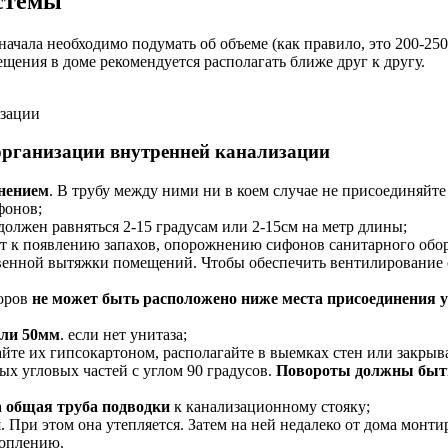
стемы
начала необходимо подумать об объеме (как правило, это 200-250
щения в доме рекомендуется располагать ближе друг к другу.
изации
рганизации внутренней канализации
нением
. В трубу между ними ни в коем случае не присоединяйте
фонов;
лжен равняться 2-15 градусам или 2-15см на метр длины;
ет к появлению запахов, опорожнению сифонов санитарного обор
венной вытяжки помещений. Чтобы обеспечить вентилирование ст
боров
не может быть расположено ниже места присоединения у
или 50мм
. если нет унитаза;
айте их гипсокартоном, располагайте в выемках стен или закрыв
ых угловых частей с углом 90 градусов.
Повороты должны быт
а
общая труба подводки
к канализационному стояку;
 При этом она утепляется. Затем на ней недалеко от дома монт
топлению.