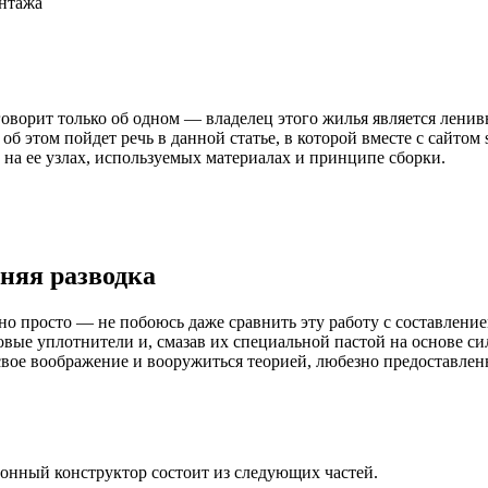
онтажа
говорит только об одном — владелец этого жилья является лени
б этом пойдет речь в данной статье, в которой вместе с сайтом s
на ее узлах, используемых материалах и принципе сборки.
нняя разводка
о просто — не побоюсь даже сравнить эту работу с составлением
новые уплотнители и, смазав их специальной пастой на основе си
ь свое воображение и вооружиться теорией, любезно предоставле
ионный конструктор состоит из следующих частей.