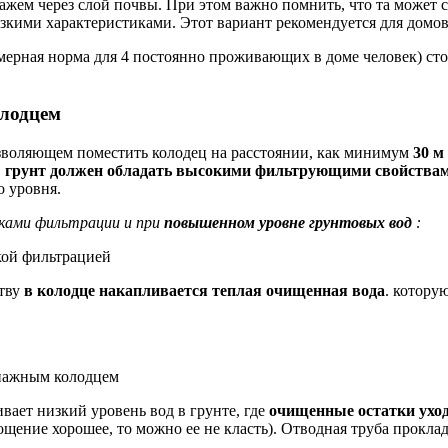
ажем через слой почвы. При этом важно помнить, что та может 
кими характеристиками. Этот вариант рекомендуется для домов
римерная норма для 4 постоянно проживающих в доме человек) ст
лодцем
озволяющем поместить колодец на расстоянии, как минимум
30 м
,
грунт должен обладать высокими фильтрующими свойства
о уровня.
иками фильтрации и при
повышенном уровне грунтовых вод
:
кой фильтрацией
ству
в колодце накапливается теплая очищенная вода
. котору
енажным колодцем
вает низкий уровень вод в грунте, где
очищенные остатки уход
щение хорошее, то можно ее не класть). Отводная труба прокла