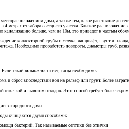
есторасположением дома, а также тем, какое расстояние до сеп
м в 4 метрах от забора соседнего участка. Близкое расположени
 канализацию больше, чем на 10м, это приведет к частым сбоям 
ждение коллекторной трубы и стояка, ландшафт, грунт и площа
тажа. Необходимо проработать повороты, диаметры труб, развяз
 Если такой возможности нет, тогда необходимо:
ома и сброс впоследствии вод на рельеф или грунт. Более затра
ой откачкой и вывозом отходов. Этот способ требует более скро
ии загородного дома
воды очищаются двумя способами:
омощи бактерий. Так называемые септики без откачки .