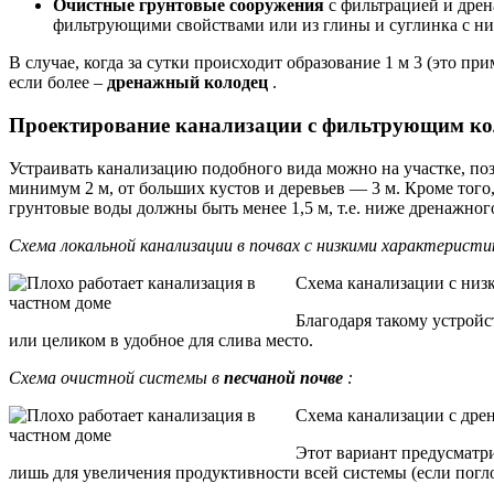
Очистные грунтовые сооружения
с фильтрацией и дрен
фильтрующими свойствами или из глины и суглинка с низ
В случае, когда за сутки происходит образование 1 м 3 (это п
если более –
дренажный колодец
.
Проектирование канализации с фильтрующим ко
Устраивать канализацию подобного вида можно на участке, п
минимум 2 м, от больших кустов и деревьев — 3 м. Кроме того
грунтовые воды должны быть менее 1,5 м, т.е. ниже дренажног
Схема локальной канализации в почвах с низкими характерист
Схема канализации с низ
Благодаря такому устрой
или целиком в удобное для слива место.
Схема очистной системы в
песчаной почве
:
Схема канализации с др
Этот вариант предусматри
лишь для увеличения продуктивности всей системы (если погло