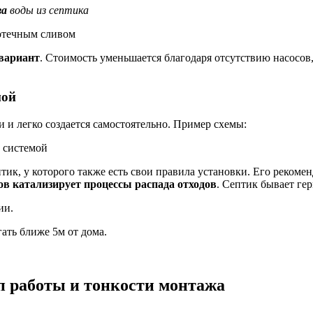
ва
воды из септика
отечным сливом
вариант
. Стоимость уменьшается благодаря отсутствию насосов
мой
и и легко создается самостоятельно. Пример схемы:
 системой
тик, у которого также есть свои правила установки. Его рекоме
ов катализирует процессы распада отходов
. Септик бывает ге
ии.
ать ближе 5м от дома.
п работы и тонкости монтажа