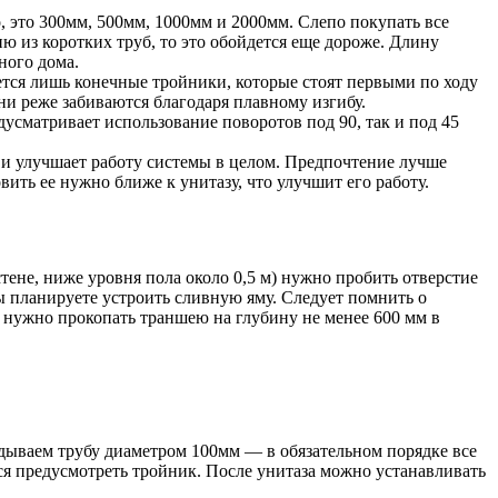
, это 300мм, 500мм, 1000мм и 2000мм. Слепо покупать все
ию из коротких труб, то это обойдется еще дороже. Длину
ного дома.
тся лишь конечные тройники, которые стоят первыми по ходу
ни реже забиваются благодаря плавному изгибу.
усматривает использование поворотов под 90, так и под 45
 и улучшает работу системы в целом. Предпочтение лучше
ить ее нужно ближе к унитазу, что улучшит его работу.
стене, ниже уровня пола около 0,5 м) нужно пробить отверстие
вы планируете устроить сливную яму. Следует помнить о
 нужно прокопать траншею на глубину не менее 600 мм в
адываем трубу диаметром 100мм — в обязательном порядке все
ся предусмотреть тройник. После унитаза можно устанавливать