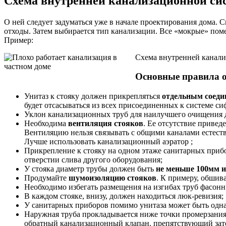
Схема внутренней канализационной си
О ней следует задуматься уже в начале проектирования дома. С
отходы. Затем выбирается тип канализации. Все «мокрые» поме
Пример:
Схема внутренней канал
Основные правила о
Унитаз к стояку должен прикрепляться
отдельным соеди
будет отсасываться из всех присоединенных к системе си
Уклон канализационных труб для наилучшего очищения до
Необходима
вентиляция стояков
. Ее отсутствие привед
Вентиляцию нельзя связывать с общими каналами естест
Лучше использовать канализационный аэратор ;
Прикрепление к стояку на одном этаже санитарных при
отверстии слива другого оборудования;
У стояка диаметр трубы должен быть
не меньше 100мм 
Продумайте
шумоизоляцию стояков
. К примеру, обшив
Необходимо избегать размещения на изгибах труб фасонн
В каждом стояке, внизу, должен находиться люк-ревизия;
У санитарных приборов помимо унитаза может быть одн
Наружная труба прокладывается ниже точки промерзания.
обратный канализационный клапан. препятствующий за