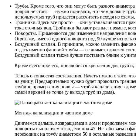
Трубы. Кроме того, что они могут быть разного диаметра
подряд не стоит — нужно понимать, что чем дольше труба,
используемых труб придется рассчитать исходя из схемы,
Тройники. Здесь все просто — они устанавливаются пра
тока сточных вод. Тройники бывают разные: прямые, косы
Повороты. Применяются для изменения направления водос
Опять же, вместо одного поворота под 90 лучше использов
Воздушный клапан. В принципе, можно заменить фановой
отдать именно фановой трубы — ее диаметр должен состав
Воздушный клапан также лучше поставить ближе к унита
Кроме всего прочего, понадобится крепления для труб и
Теперь о тонкостях составления. Начать нужно с того, чт
на улицу. Предварительно нужно будет прокопать траншею
глубине промерзания почвы — чтобы канализация в доме
самой верхней ее точке (у выхода труб из дома).
Монтаж канализации в частном доме
Двигаемся дальше, возвращаемся в дом и продолжаем мон
повороты выполняем отводами под 45. Не забываем о фан
переходник на трубу диаметром 50 и остальные разведен