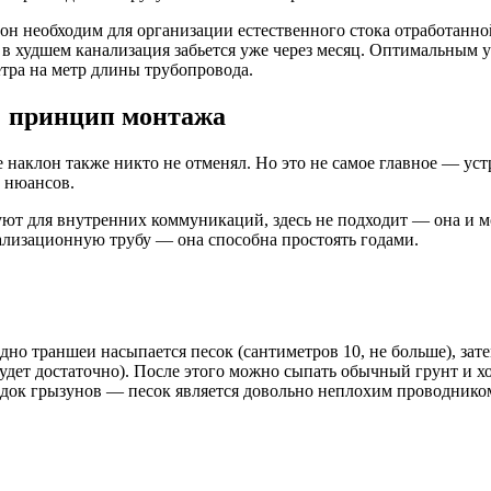
н необходим для организации естественного стока отработанной
 а в худшем канализация забьется уже через месяц. Оптимальным
етра на метр длины трубопровода.
: принцип монтажа
е наклон также никто не отменял. Но это не самое главное — уст
х нюансов.
уют для внутренних коммуникаций, здесь не подходит — она ​​и 
изационную трубу — она ​​способна простоять годами.
дно траншеи насыпается песок (сантиметров 10, не больше), зате
будет достаточно). После этого можно сыпать обычный грунт и х
адок грызунов — песок является довольно неплохим проводником